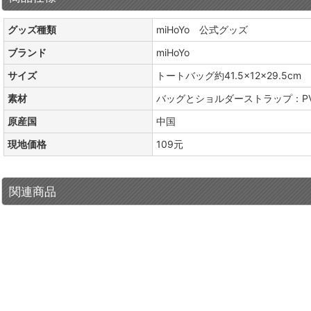
グッズ種類
miHoYo 公式グッズ
ブランド
miHoYo
サイズ
トートバッグ約41.5×12×29.5cm
素材
バッグとショルダーストラップ：PV
原産国
中国
現地価格
109元
関連商品