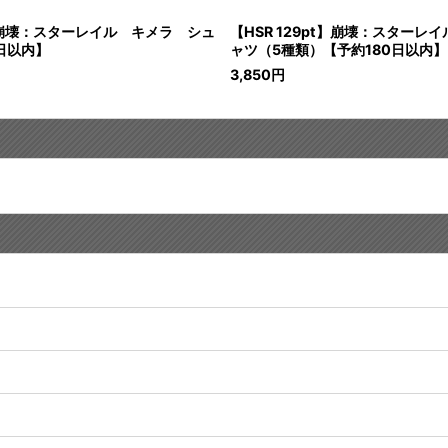
t】崩壊：スターレイル キメラ シュ
【HSR 129pt】崩壊：スターレ
日以内】
ャツ（5種類）【予約180日以内】
3,850
円