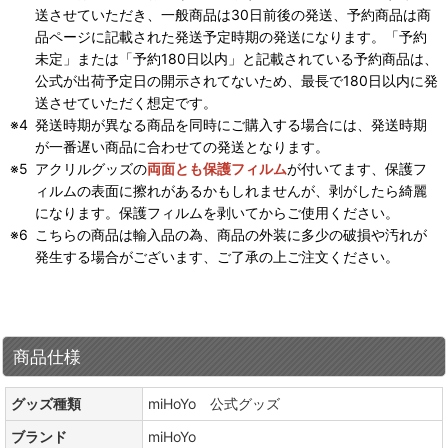
送させていただき、一般商品は30日前後の発送、予約商品は商
品ページに記載された発送予定時期の発送になります。「予約
未定」または「予約180日以内」と記載されている予約商品は、
公式が出荷予定日の開示されてないため、最長で180日以内に発
送させていただく想定です。
発送時期が異なる商品を同時にご購入する場合には、発送時期
が一番遅い商品に合わせての発送となります。
アクリルグッズの
両面とも保護フィルム
が付いてます、保護フ
ィルムの表面に擦れがあるかもしれませんが、剥がしたら綺麗
になります。保護フィルムを剥いてからご使用ください。
こちらの商品は輸入品の為、商品の外装に多少の破損や汚れが
発生する場合がございます、ご了承の上ご注文ください。
商品仕様
グッズ種類
miHoYo 公式グッズ
ブランド
miHoYo