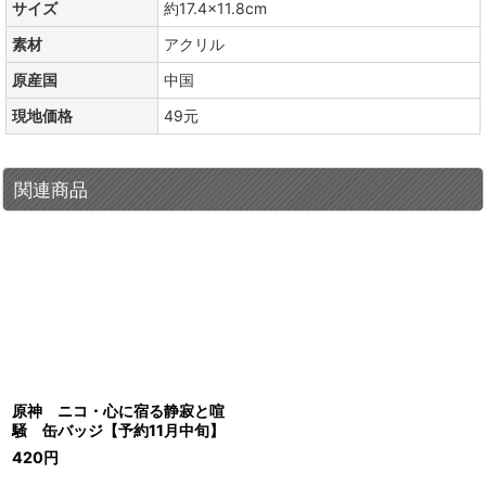
サイズ
約17.4×11.8cm
素材
アクリル
原産国
中国
現地価格
49元
関連商品
原神 ニコ・心に宿る静寂と喧
騒 缶バッジ【予約11月中旬】
420
円