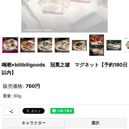
鳴潮×bilibiligoods 冠冕之墟 マグネット【予約180日
以内】
販売価格
:
760
円
重量
:
60g
キャラクター
選択