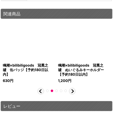
関連商品
鳴潮×bilibiligoods 冠冕之
鳴潮×bilibiligoods 冠冕之
墟 缶バッジ【予約180日以
墟 ぬいぐるみキーホルダー
内】
【予約180日以内】
630
円
1,200
円
レビュー