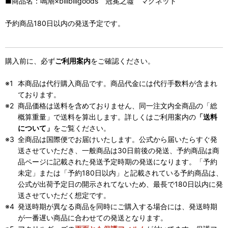
■商品名：鳴潮×bilibiligoods 冠冕之墟 マグネット
予約商品180日以内の発送予定です。
購入前に、必ず
ご利用案内
をご確認ください。
本商品は代行購入商品です。商品代金には代行手数料が含まれ
ております。
商品価格は送料を含めておりません、同一注文内全商品の「総
概算重量」で送料を算出します。詳しくはご利用案内の
「送料
について」
をご覧ください。
全商品は国際便でお届けいたします。公式から届いたらすぐ発
送させていただき、一般商品は30日前後の発送、予約商品は商
品ページに記載された発送予定時期の発送になります。「予約
未定」または「予約180日以内」と記載されている予約商品は、
公式が出荷予定日の開示されてないため、最長で180日以内に発
送させていただく想定です。
発送時期が異なる商品を同時にご購入する場合には、発送時期
が一番遅い商品に合わせての発送となります。