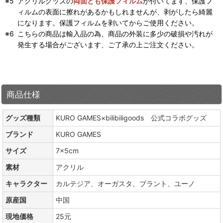
アクリルグッズの
両面とも保護フィルム
が付いてます、保護フ
ィルムの表面に擦れがあるかもしれませんが、剥がしたら綺麗
になります。保護フィルムを剥いてからご使用ください。
こちらの商品は輸入品の為、商品の外装に多少の破損や汚れが
発生する場合がございます、ご了承の上ご注文ください。
商品仕様
グッズ種類
KURO GAMES×bilibiligoods 公式コラボグッズ
ブランド
KURO GAMES
サイズ
7×5cm
素材
アクリル
キャラクター
カルテジア、オーガスタ、ブラント、ユーノ
原産国
中国
現地価格
25元