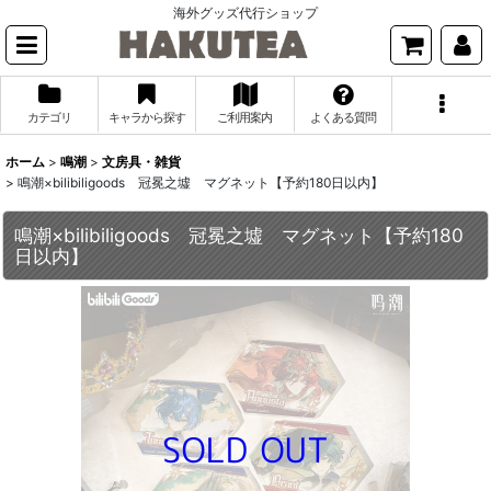
海外グッズ代行ショップ
カテゴリ
キャラから探す
ご利用案内
よくある質問
ホーム
>
鳴潮
>
文房具・雑貨
>
鳴潮×bilibiligoods 冠冕之墟 マグネット【予約180日以内】
鳴潮×bilibiligoods 冠冕之墟 マグネット【予約180
日以内】