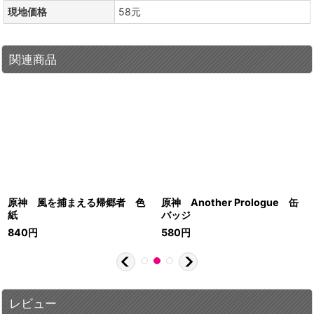
現地価格
58元
関連商品
原神 風を捕まえる帰郷者 色
原神 Another Prologue 缶
紙
バッジ
840
円
580
円
レビュー