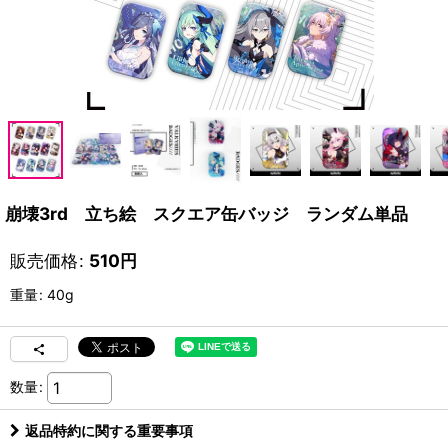
崩壊3rd 立ち絵 スクエア缶バッジ ランダム単品
販売価格
:
510
円
重量
:
40g
数量
:
返品特約に関する重要事項