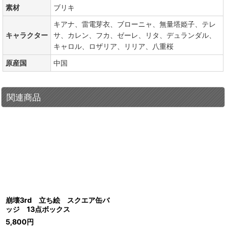
素材
ブリキ
キアナ、雷電芽衣、ブローニャ、無量塔姫子、テレ
キャラクター
サ、カレン、フカ、ゼーレ、リタ、デュランダル、
キャロル、ロザリア、リリア、八重桜
原産国
中国
関連商品
崩壊3rd 立ち絵 スクエア缶バ
ッジ 13点ボックス
5,800
円