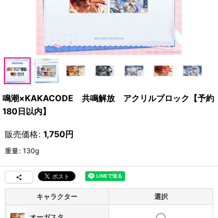
鳴潮×KAKACODE 共鳴解放 アクリルブロック【予約
180日以内】
販売価格
:
1,750
円
重量
:
130g
キャラクター
選択
オーガスタ