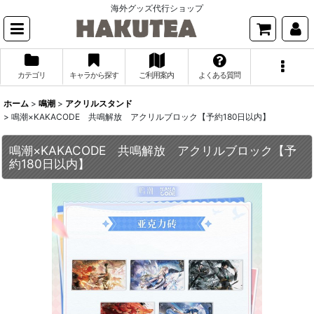
海外グッズ代行ショップ
カテゴリ
キャラから探す
ご利用案内
よくある質問
ホーム
>
鳴潮
>
アクリルスタンド
>
鳴潮×KAKACODE 共鳴解放 アクリルブロック【予約180日以内】
鳴潮×KAKACODE 共鳴解放 アクリルブロック【予
約180日以内】