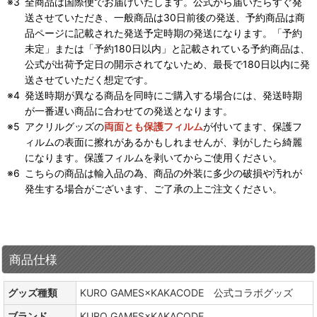
全商品は国際便でお届けいたします。公式から届いたらすぐ発
送させていただき、一般商品は30日前後の発送、予約商品は商
品ページに記載された発送予定時期の発送になります。「予約
未定」または「予約180日以内」と記載されている予約商品は、
公式が出荷予定日の開示されてないため、最長で180日以内に発
送させていただく想定です。
発送時期が異なる商品を同時にご購入する場合には、発送時期
が一番遅い商品に合わせての発送となります。
アクリルグッズの
両面とも保護フィルム
が付いてます、保護フ
ィルムの表面に擦れがあるかもしれませんが、剥がしたら綺麗
になります。保護フィルムを剥いてからご使用ください。
こちらの商品は輸入品の為、商品の外装に多少の破損や汚れが
発生する場合がございます、ご了承の上ご注文ください。
商品仕様
グッズ種類
KURO GAMES×KAKACODE 公式コラボグッズ
ブランド
KURO GAMES×KAKACODE