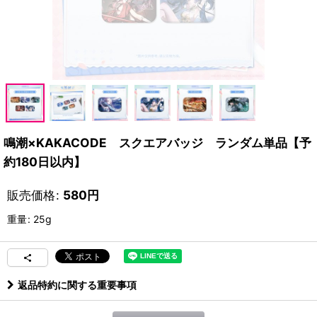
鳴潮×KAKACODE スクエアバッジ ランダム単品【予
約180日以内】
販売価格
:
580
円
重量
:
25g
返品特約に関する重要事項