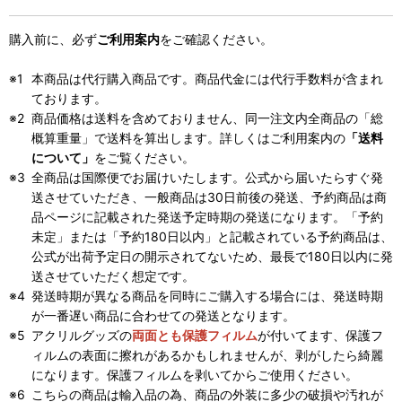
購入前に、必ず
ご利用案内
をご確認ください。
本商品は代行購入商品です。商品代金には代行手数料が含まれ
ております。
商品価格は送料を含めておりません、同一注文内全商品の「総
概算重量」で送料を算出します。詳しくはご利用案内の
「送料
について」
をご覧ください。
全商品は国際便でお届けいたします。公式から届いたらすぐ発
送させていただき、一般商品は30日前後の発送、予約商品は商
品ページに記載された発送予定時期の発送になります。「予約
未定」または「予約180日以内」と記載されている予約商品は、
公式が出荷予定日の開示されてないため、最長で180日以内に発
送させていただく想定です。
発送時期が異なる商品を同時にご購入する場合には、発送時期
が一番遅い商品に合わせての発送となります。
アクリルグッズの
両面とも保護フィルム
が付いてます、保護フ
ィルムの表面に擦れがあるかもしれませんが、剥がしたら綺麗
になります。保護フィルムを剥いてからご使用ください。
こちらの商品は輸入品の為、商品の外装に多少の破損や汚れが