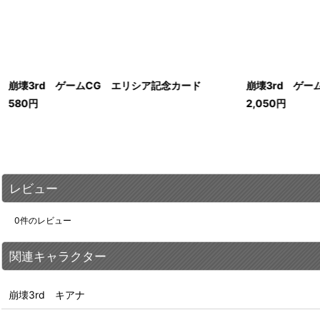
崩壊3rd ゲームCG エリシア記念カード
崩壊3rd ゲ
580
円
2,050
円
レビュー
0
件のレビュー
関連キャラクター
崩壊3rd キアナ