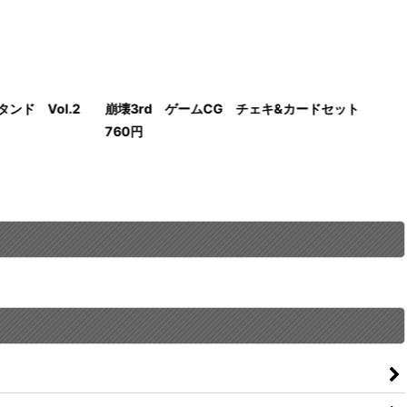
ンド Vol.2
崩壊3rd ゲームCG チェキ&カードセット
760
円