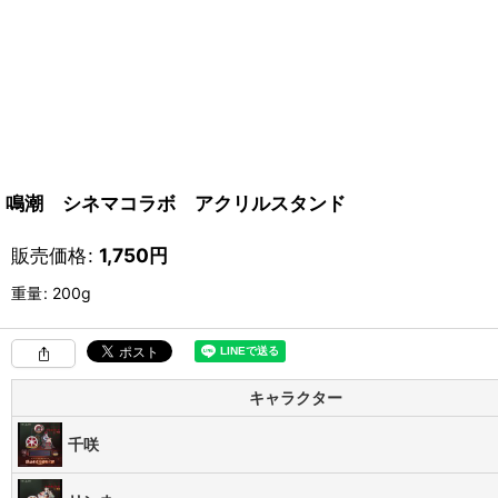
鳴潮 シネマコラボ アクリルスタンド
販売価格
:
1,750
円
重量
:
200g
キャラクター
千咲