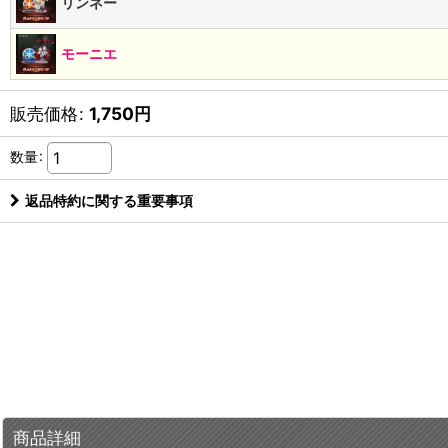
リンネー
モーニエ
販売価格
:
1,750
円
数量
:
返品特約に関する重要事項
商品詳細