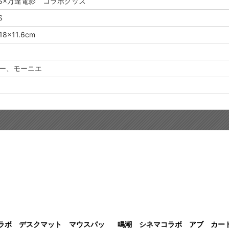
MES×万達電影 コラボグッズ
S
×11.6cm
ー、モーニエ
ラボ デスクマット マウスパッ
鳴潮 シネマコラボ アブ カー