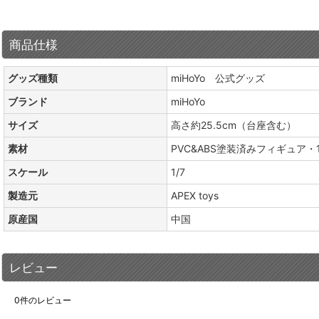
商品仕様
グッズ種類
miHoYo 公式グッズ
ブランド
miHoYo
サイズ
高さ約25.5cm（台座含む）
素材
PVC&ABS塗装済みフィギュア・
スケール
1/7
製造元
APEX toys
原産国
中国
レビュー
0
件のレビュー