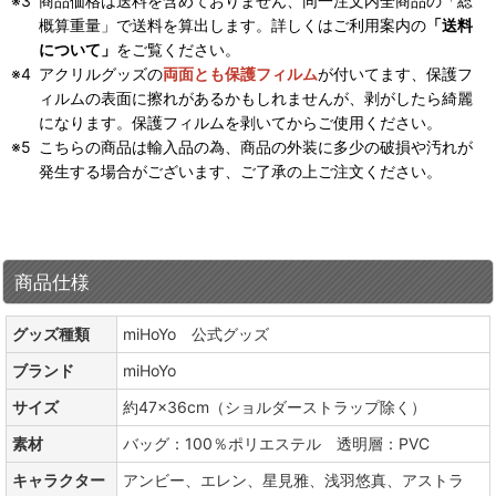
商品価格は送料を含めておりません、同一注文内全商品の「総
概算重量」で送料を算出します。詳しくはご利用案内の
「送料
について」
をご覧ください。
アクリルグッズの
両面とも保護フィルム
が付いてます、保護フ
ィルムの表面に擦れがあるかもしれませんが、剥がしたら綺麗
になります。保護フィルムを剥いてからご使用ください。
こちらの商品は輸入品の為、商品の外装に多少の破損や汚れが
発生する場合がございます、ご了承の上ご注文ください。
商品仕様
グッズ種類
miHoYo 公式グッズ
ブランド
miHoYo
サイズ
約47×36cm（ショルダーストラップ除く）
素材
バッグ：100％ポリエステル 透明層：PVC
キャラクター
アンビー、エレン、星見雅、浅羽悠真、アストラ