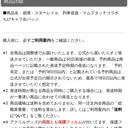
商品詳細
■商品名：崩壊：スターレイル 列車巡遊・マムズタッチコラボ
ちびキャラ缶バッジ
購入前に、必ず
ご利用案内
をご確認ください。
全商品は国際便でお届けいたします。公式から届いたらすぐ発
送させていただき、一般商品は30日前後の発送、予約商品は商
品ページに記載された発送予定時期の発送になります。「予約
未定」または「予約180日以内」と記載されている予約商品は、
公式が出荷予定日の開示されてないため、最長で180日以内に発
送させていただく想定です。
発送時期が異なる商品を同時にご購入する場合には、発送時期
が一番遅い商品に合わせての発送となります。
商品価格は送料を含めておりません、同一注文内全商品の「総
概算重量」で送料を算出します。詳しくはご利用案内の
「送料
について」
をご覧ください。
アクリルグッズの
両面とも保護フィルム
が付いてます、保護フ