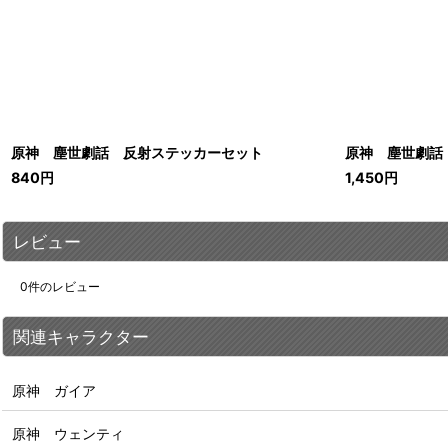
原神 塵世劇話 反射ステッカーセット
原神 塵世劇話
840
円
1,450
円
レビュー
0
件のレビュー
関連キャラクター
原神 ガイア
原神 ウェンティ