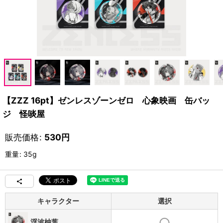
【ZZZ 16pt】ゼンレスゾーンゼロ 心象映画 缶バッ
ジ 怪啖屋
販売価格
:
530
円
重量
:
35g
キャラクター
選択
浮波柚葉