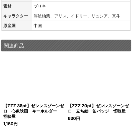
素材
ブリキ
キャラクター
浮波柚葉、アリス、イドリー、リュシア、真斗
原産国
中国
関連商品
【ZZZ 38pt】ゼンレスゾーンゼ
【ZZZ 20pt】ゼンレスゾーンゼ
ロ 心象映画 キーホルダー
ロ 立ち絵 缶バッジ 怪啖屋
怪啖屋
630
円
1,150
円