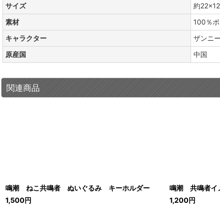
サイズ
約22×12
素材
100％
キャラクター
ザンニ
原産国
中国
関連商品
鳴潮 ねこ共鳴者 ぬいぐるみ キーホルダー
鳴潮 共鳴者イ
1,500
円
1,200
円