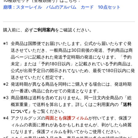
10種類セット（全種類揃う）はこちら：
崩壊：スターレイル パムのアルバム カード 10点セット
購入前に、必ず
ご利用案内
をご確認ください。
全商品は国際便でお届けいたします。公式から届いたらすぐ発
送させていただき、一般商品は30日前後の発送、予約商品は商
品ページに記載された発送予定時期の発送になります。「予約
未定」または「予約180日以内」と記載されている予約商品は、
公式が出荷予定日の開示されてないため、最長で180日以内に発
送させていただく想定です。
発送時期が異なる商品を同時にご購入する場合には、発送時期
が一番遅い商品に合わせての発送となります。
商品価格は送料を含めておりません、同一注文内全商品の「総
概算重量」で送料を算出します。詳しくはご利用案内の
「送料
について」
をご覧ください。
アクリルグッズの
両面とも保護フィルム
が付いてます、保護フ
ィルムの表面に擦れがあるかもしれませんが、剥がしたら綺麗
になります。保護フィルムを剥いてからご使用ください。