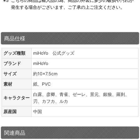
こちらの商品は輸入品の為、商品の外装に多少の破損や汚れが
発生する場合がございます、ご了承の上ご注文ください。
商品仕様
グッズ種類
miHoYo 公式グッズ
ブランド
miHoYo
サイズ
約10×7.5cm
素材
紙、PVC
白露、彦卿、青雀、ゼーレ、景元、銀狼、羅刹、
キャラクター
刃、カフカ、ルカ
原産国
中国
関連商品