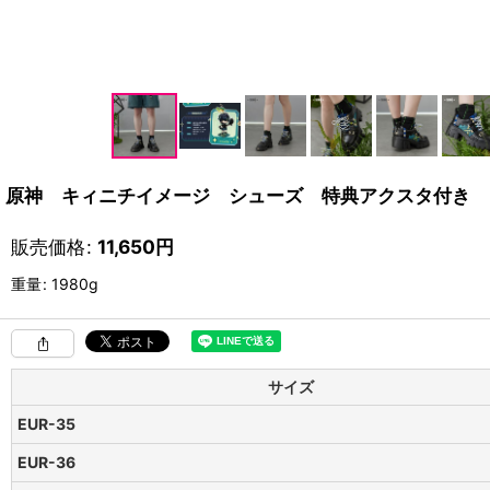
原神 キィニチイメージ シューズ 特典アクスタ付き
販売価格
:
11,650
円
重量
:
1980g
サイズ
EUR-35
EUR-36