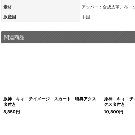
素材
アッパー：合成皮革、布 
原産国
中国
関連商品
原神 キィニチイメージ スカート 特典アクス
原神 キィニチ
タ付き
クスタ付き
8,850
円
10,800
円