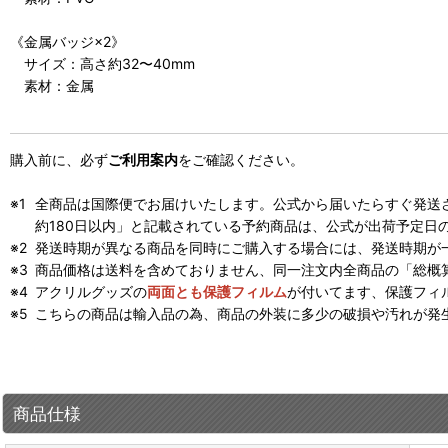
《金属バッジ×2》
サイズ：高さ約32〜40mm
素材：金属
購入前に、必ず
ご利用案内
をご確認ください。
全商品は国際便でお届けいたします。公式から届いたらすぐ発送
約180日以内」と記載されている予約商品は、公式が出荷予定日
発送時期が異なる商品を同時にご購入する場合には、発送時期が
商品価格は送料を含めておりません、同一注文内全商品の「総概
アクリルグッズの
両面とも保護フィルム
が付いてます、保護フィ
こちらの商品は輸入品の為、商品の外装に多少の破損や汚れが発
商品仕様