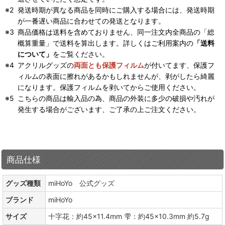
発送時期が異なる商品を同時にご購入する場合には、発送時期
が一番遅い商品に合わせての発送となります。
商品価格は送料を含めておりません、同一注文内全商品の「総
概算重量」で送料を算出します。詳しくはご利用案内の
「送料
について」
をご覧ください。
アクリルグッズの
両面とも保護フィルム
が付いてます、保護フ
ィルムの表面に擦れがあるかもしれませんが、剥がしたら綺麗
になります。保護フィルムを剥いてからご使用ください。
こちらの商品は輸入品の為、商品の外装に多少の破損や汚れが
発生する場合がございます、ご了承の上ご注文ください。
商品仕様
グッズ種類
miHoYo 公式グッズ
ブランド
miHoYo
サイズ
十字花：約45×11.4mm 雫：約45×10.3mm 約5.7g