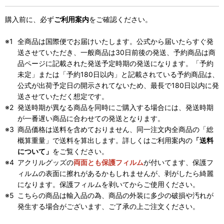
購入前に、必ず
ご利用案内
をご確認ください。
全商品は国際便でお届けいたします。公式から届いたらすぐ発
送させていただき、一般商品は30日前後の発送、予約商品は商
品ページに記載された発送予定時期の発送になります。「予約
未定」または「予約180日以内」と記載されている予約商品は、
公式が出荷予定日の開示されてないため、最長で180日以内に発
送させていただく想定です。
発送時期が異なる商品を同時にご購入する場合には、発送時期
が一番遅い商品に合わせての発送となります。
商品価格は送料を含めておりません、同一注文内全商品の「総
概算重量」で送料を算出します。詳しくはご利用案内の
「送料
について」
をご覧ください。
アクリルグッズの
両面とも保護フィルム
が付いてます、保護フ
ィルムの表面に擦れがあるかもしれませんが、剥がしたら綺麗
になります。保護フィルムを剥いてからご使用ください。
こちらの商品は輸入品の為、商品の外装に多少の破損や汚れが
発生する場合がございます、ご了承の上ご注文ください。