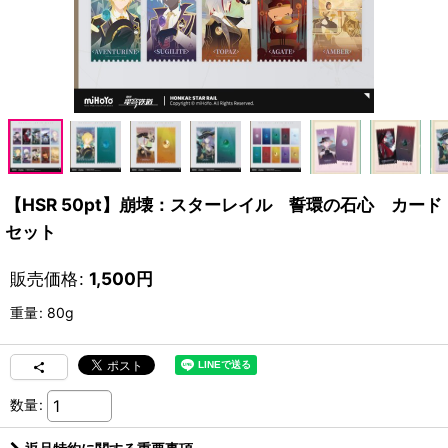
【HSR 50pt】崩壊：スターレイル 誓環の石心 カード
セット
販売価格
:
1,500
円
重量
:
80g
数量
: