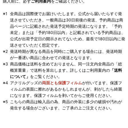
購入前に、必ず
ご利用案内
をご確認ください。
全商品は国際便でお届けいたします。公式から届いたらすぐ発
送させていただき、一般商品は30日前後の発送、予約商品は商
品ページに記載された発送予定時期の発送になります。「予約
未定」または「予約180日以内」と記載されている予約商品は、
公式が出荷予定日の開示されてないため、最長で180日以内に発
送させていただく想定です。
発送時期が異なる商品を同時にご購入する場合には、発送時期
が一番遅い商品に合わせての発送となります。
商品価格は送料を含めておりません、同一注文内全商品の「総
概算重量」で送料を算出します。詳しくはご利用案内の
「送料
について」
をご覧ください。
アクリルグッズの
両面とも保護フィルム
が付いてます、保護フ
ィルムの表面に擦れがあるかもしれませんが、剥がしたら綺麗
になります。保護フィルムを剥いてからご使用ください。
こちらの商品は輸入品の為、商品の外装に多少の破損や汚れが
発生する場合がございます、ご了承の上ご注文ください。