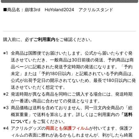
■商品名：崩壊3rd HoYoland2024 アクリルスタンド
購入前に、必ず
ご利用案内
をご確認ください。
全商品は国際便でお届けいたします。公式から届いたらすぐ発
送させていただき、一般商品は30日前後の発送、予約商品は商
品ページに記載された発送予定時期の発送になります。「予約
未定」または「予約180日以内」と記載されている予約商品は、
公式が出荷予定日の開示されてないため、最長で180日以内に発
送させていただく想定です。
発送時期が異なる商品を同時にご購入する場合には、発送時期
が一番遅い商品に合わせての発送となります。
商品価格は送料を含めておりません、同一注文内全商品の「総
概算重量」で送料を算出します。詳しくはご利用案内の
「送料
について」
をご覧ください。
アクリルグッズの
両面とも保護フィルム
が付いてます、保護フ
ィルムの表面に擦れがあるかもしれませんが、剥がしたら綺麗