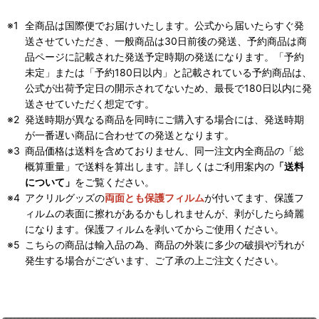
全商品は国際便でお届けいたします。公式から届いたらすぐ発
送させていただき、一般商品は30日前後の発送、予約商品は商
品ページに記載された発送予定時期の発送になります。「予約
未定」または「予約180日以内」と記載されている予約商品は、
公式が出荷予定日の開示されてないため、最長で180日以内に発
送させていただく想定です。
発送時期が異なる商品を同時にご購入する場合には、発送時期
が一番遅い商品に合わせての発送となります。
商品価格は送料を含めておりません、同一注文内全商品の「総
概算重量」で送料を算出します。詳しくはご利用案内の
「送料
について」
をご覧ください。
アクリルグッズの
両面とも保護フィルム
が付いてます、保護フ
ィルムの表面に擦れがあるかもしれませんが、剥がしたら綺麗
になります。保護フィルムを剥いてからご使用ください。
こちらの商品は輸入品の為、商品の外装に多少の破損や汚れが
発生する場合がございます、ご了承の上ご注文ください。