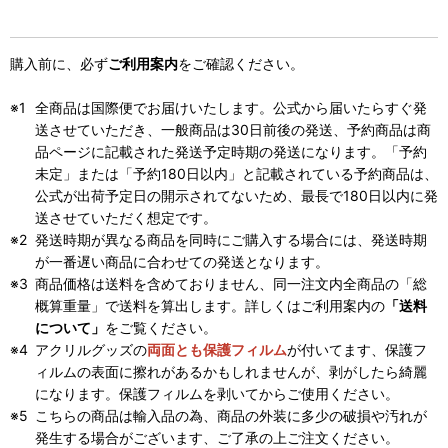
購入前に、必ず
ご利用案内
をご確認ください。
全商品は国際便でお届けいたします。公式から届いたらすぐ発
送させていただき、一般商品は30日前後の発送、予約商品は商
品ページに記載された発送予定時期の発送になります。「予約
未定」または「予約180日以内」と記載されている予約商品は、
公式が出荷予定日の開示されてないため、最長で180日以内に発
送させていただく想定です。
発送時期が異なる商品を同時にご購入する場合には、発送時期
が一番遅い商品に合わせての発送となります。
商品価格は送料を含めておりません、同一注文内全商品の「総
概算重量」で送料を算出します。詳しくはご利用案内の
「送料
について」
をご覧ください。
アクリルグッズの
両面とも保護フィルム
が付いてます、保護フ
ィルムの表面に擦れがあるかもしれませんが、剥がしたら綺麗
になります。保護フィルムを剥いてからご使用ください。
こちらの商品は輸入品の為、商品の外装に多少の破損や汚れが
発生する場合がございます、ご了承の上ご注文ください。