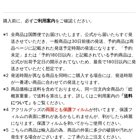
購入前に、必ず
ご利用案内
をご確認ください。
全商品は国際便でお届けいたします。公式から届いたらすぐ発
送させていただき、一般商品は30日前後の発送、予約商品は商
品ページに記載された発送予定時期の発送になります。「予約
未定」または「予約180日以内」と記載されている予約商品は、
公式が出荷予定日の開示されてないため、最長で180日以内に発
送させていただく想定です。
発送時期が異なる商品を同時にご購入する場合には、発送時期
が一番遅い商品に合わせての発送となります。
商品価格は送料を含めておりません、同一注文内全商品の「総
概算重量」で送料を算出します。詳しくはご利用案内の
「送料
について」
をご覧ください。
アクリルグッズの
両面とも保護フィルム
が付いてます、保護フ
ィルムの表面に擦れがあるかもしれませんが、剥がしたら綺麗
になります。保護フィルムを剥いてからご使用ください。
こちらの商品は輸入品の為、商品の外装に多少の破損や汚れが
発生する場合がございます、ご了承の上ご注文ください。