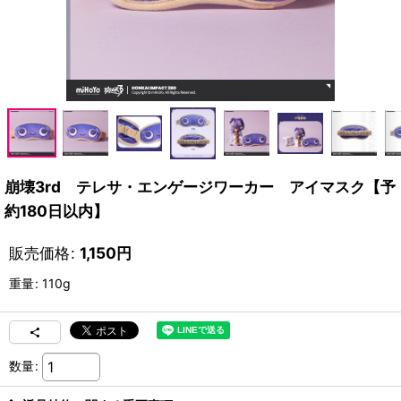
崩壊3rd テレサ・エンゲージワーカー アイマスク【予
約180日以内】
販売価格
:
1,150
円
重量
:
110g
数量
: