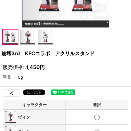
崩壊3rd KFCコラボ アクリルスタンド
販売価格
:
1,450
円
重量
:
110g
キャラクター
選択
ヴィタ