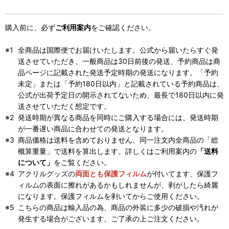
購入前に、必ず
ご利用案内
をご確認ください。
全商品は国際便でお届けいたします。公式から届いたらすぐ発
送させていただき、一般商品は30日前後の発送、予約商品は商
品ページに記載された発送予定時期の発送になります。「予約
未定」または「予約180日以内」と記載されている予約商品は、
公式が出荷予定日の開示されてないため、最長で180日以内に発
送させていただく想定です。
発送時期が異なる商品を同時にご購入する場合には、発送時期
が一番遅い商品に合わせての発送となります。
商品価格は送料を含めておりません、同一注文内全商品の「総
概算重量」で送料を算出します。詳しくはご利用案内の
「送料
について」
をご覧ください。
アクリルグッズの
両面とも保護フィルム
が付いてます、保護フ
ィルムの表面に擦れがあるかもしれませんが、剥がしたら綺麗
になります。保護フィルムを剥いてからご使用ください。
こちらの商品は輸入品の為、商品の外装に多少の破損や汚れが
発生する場合がございます、ご了承の上ご注文ください。