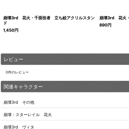
崩壊3rd 花火・千面役者 立ち絵アクリルスタン
崩壊3rd 花
ド
890
円
1,450
円
レビュー
0
件のレビュー
関連キャラクター
崩壊3rd その他
崩壊：スターレイル 花火
崩壊3rd ヴィタ