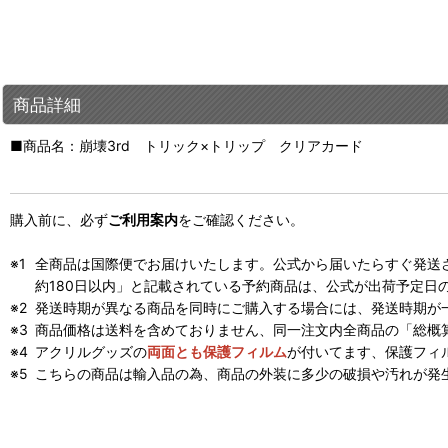
商品詳細
■商品名：崩壊3rd トリック×トリップ クリアカード
購入前に、必ず
ご利用案内
をご確認ください。
全商品は国際便でお届けいたします。公式から届いたらすぐ発送
約180日以内」と記載されている予約商品は、公式が出荷予定日
発送時期が異なる商品を同時にご購入する場合には、発送時期が
商品価格は送料を含めておりません、同一注文内全商品の「総概
アクリルグッズの
両面とも保護フィルム
が付いてます、保護フィ
こちらの商品は輸入品の為、商品の外装に多少の破損や汚れが発