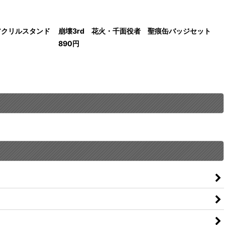
アクリルスタンド
崩壊3rd 花火・千面役者 聖痕缶バッジセット
890
円