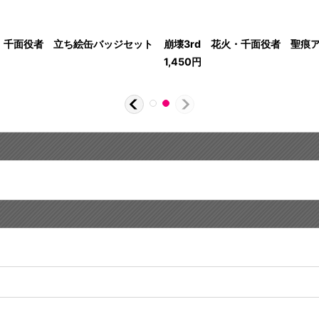
火・千面役者 立ち絵缶バッジセット
崩壊3rd 花火・千面役者 聖痕
1,450
円