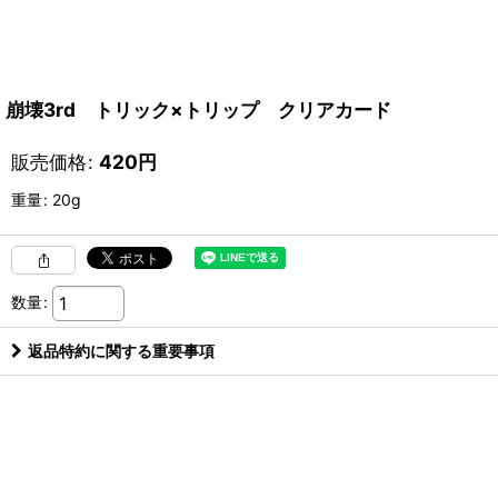
崩壊3rd トリック×トリップ クリアカード
販売価格
:
420
円
重量
:
20g
数量
:
返品特約に関する重要事項