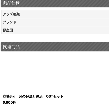
商品仕様
グッズ種類
ブランド
原産国
関連商品
崩壊3rd 月の起源と終焉 OSTセット
6,800
円