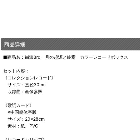
商品詳細
■商品名：崩壊3rd 月の起源と終焉 カラーレコードボックス
セット内容：
《コレクションレコード》
サイズ：直径30cm
収録曲：画像參照
《歌詞カード》
※中国簡体字版
サイズ：20×28cm
素材：紙、PVC
《レコードクリップ》