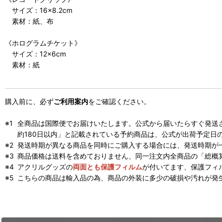
サイズ：16×8.2cm
素材：紙、布
《ホログラムチケット》
サイズ：12×6cm
素材：紙
購入前に、必ず
ご利用案内
をご確認ください。
全商品は国際便でお届けいたします。公式から届いたらすぐ発送
約180日以内」と記載されている予約商品は、公式が出荷予定日
発送時期が異なる商品を同時にご購入する場合には、発送時期が
商品価格は送料を含めておりません、同一注文内全商品の「総概
アクリルグッズの
両面とも保護フィルム
が付いてます、保護フィ
こちらの商品は輸入品の為、商品の外装に多少の破損や汚れが発