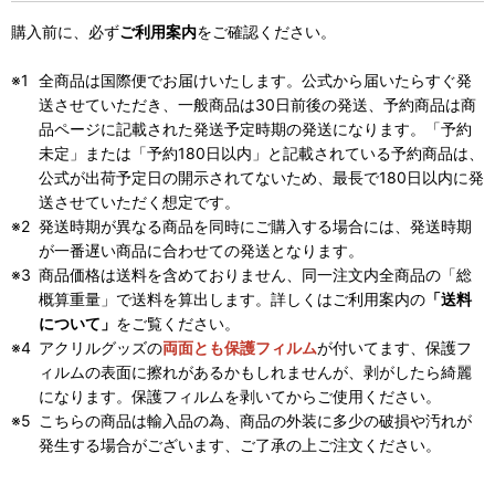
購入前に、必ず
ご利用案内
をご確認ください。
全商品は国際便でお届けいたします。公式から届いたらすぐ発
送させていただき、一般商品は30日前後の発送、予約商品は商
品ページに記載された発送予定時期の発送になります。「予約
未定」または「予約180日以内」と記載されている予約商品は、
公式が出荷予定日の開示されてないため、最長で180日以内に発
送させていただく想定です。
発送時期が異なる商品を同時にご購入する場合には、発送時期
が一番遅い商品に合わせての発送となります。
商品価格は送料を含めておりません、同一注文内全商品の「総
概算重量」で送料を算出します。詳しくはご利用案内の
「送料
について」
をご覧ください。
アクリルグッズの
両面とも保護フィルム
が付いてます、保護フ
ィルムの表面に擦れがあるかもしれませんが、剥がしたら綺麗
になります。保護フィルムを剥いてからご使用ください。
こちらの商品は輸入品の為、商品の外装に多少の破損や汚れが
発生する場合がございます、ご了承の上ご注文ください。