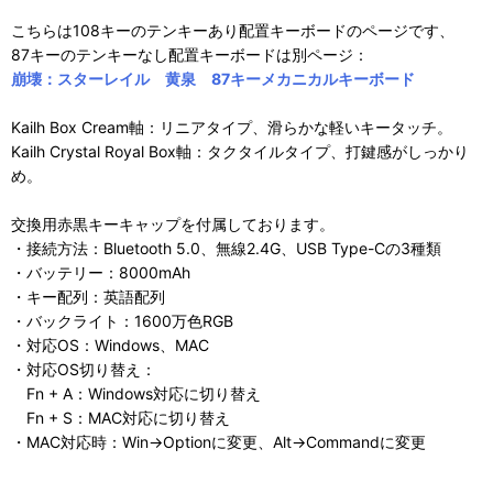
こちらは108キーのテンキーあり配置キーボードのページです、
87キーのテンキーなし配置キーボードは別ページ：
崩壊：スターレイル 黄泉 87キーメカニカルキーボード
Kailh Box Cream軸：リニアタイプ、滑らかな軽いキータッチ。
Kailh Crystal Royal Box軸：タクタイルタイプ、打鍵感がしっかり
め。
交換用赤黒キーキャップを付属しております。
・接続方法：Bluetooth 5.0、無線2.4G、USB Type-Cの3種類
・バッテリー：8000mAh
・キー配列：英語配列
・バックライト：1600万色RGB
・対応OS：Windows、MAC
・対応OS切り替え：
Fn + A：Windows対応に切り替え
Fn + S：MAC対応に切り替え
・MAC対応時：Win→Optionに変更、Alt→Commandに変更