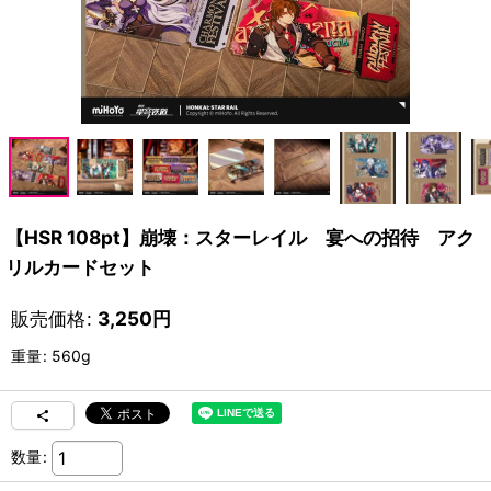
【HSR 108pt】崩壊：スターレイル 宴への招待 アク
リルカードセット
販売価格
:
3,250
円
重量
:
560g
数量
: