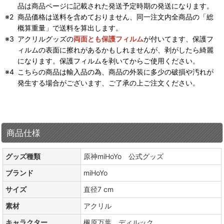
品は商品ページに記載された発送予定時期の発送になります。
商品価格は送料を含めておりません、同一注文内全商品の「総
概算重量」で送料を算出します。
アクリルグッズの
両面とも保護フィルム
が付いてます、保護フ
ィルムの表面に擦れがあるかもしれませんが、剥がしたら綺麗
になります。保護フィルムを剥いてからご使用ください。
こちらの商品は輸入品の為、商品の外装に多少の破損や汚れが
発生する場合がございます、ご了承の上ご注文ください。
商品仕様
グッズ種類
原神miHoYo 公式グッズ
ブランド
miHoYo
サイズ
直径7 cm
素材
アクリル
キャラクター
楓原万葉、ディルック