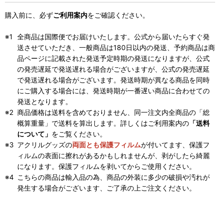
購入前に、必ず
ご利用案内
をご確認ください。
全商品は国際便でお届けいたします。公式から届いたらすぐ発
送させていただき、一般商品は180日以内の発送、予約商品は商
品ページに記載された発送予定時期の発送になりますが、公式
の発売遅延で発送遅れる場合がございますが、公式の発売遅延
で発送遅れる場合がございます。発送時期が異なる商品を同時
にご購入する場合には、発送時期が一番遅い商品に合わせての
発送となります。
商品価格は送料を含めておりません、同一注文内全商品の「総
概算重量」で送料を算出します。詳しくはご利用案内の
「送料
について」
をご覧ください。
アクリルグッズの
両面とも保護フィルム
が付いてます、保護フ
ィルムの表面に擦れがあるかもしれませんが、剥がしたら綺麗
になります。保護フィルムを剥いてからご使用ください。
こちらの商品は輸入品の為、商品の外装に多少の破損や汚れが
発生する場合がございます、ご了承の上ご注文ください。