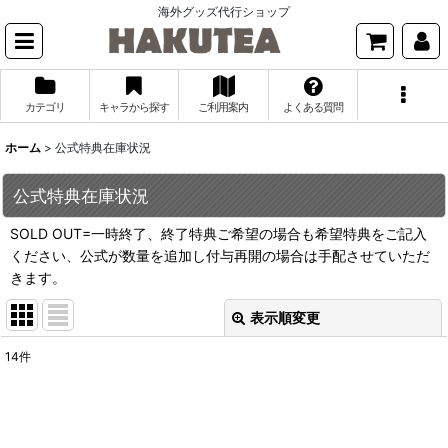
海外グッズ代行ショップ
カテゴリ
キャラから探す
ご利用案内
よくある質問
ホーム
>
公式特典在庫状況
公式特典在庫状況
SOLD OUT=一時終了、終了特典ご希望の場合も希望特典をご記入
ください、公式が数量を追加し付与再開の場合は手配させていただ
きます。
表示順変更
閉じる
14
件
表示数
:
並び順
: