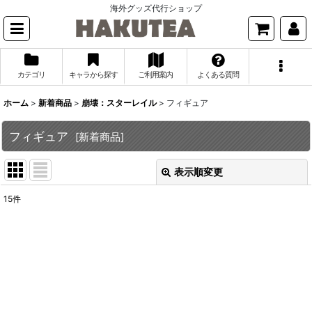
海外グッズ代行ショップ
カテゴリ
キャラから探す
ご利用案内
よくある質問
ホーム
>
新着商品
>
崩壊：スターレイル
>
フィギュア
フィギュア
[
新着商品
]
表示順変更
閉じる
15
件
表示数
:
並び順
:
絞り込む