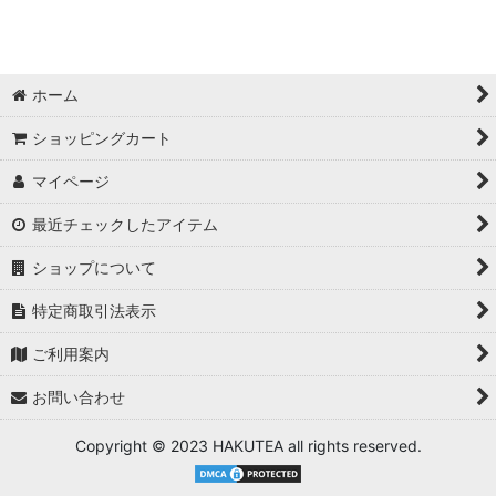
アクリルスタンド
バッジ
ホーム
キーホルダー
ショッピングカート
色紙・ポスター・カード
マイページ
グッズセット
最近チェックしたアイテム
ぬいぐるみ・抱き枕
ショップについて
スマホ・PC周辺
特定商取引法表示
ご利用案内
文房具・雑貨
お問い合わせ
イラスト集・サウンドトラック
Copyright © 2023 HAKUTEA all rights reserved.
ファッション