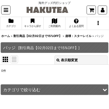
海外グッズ代行ショップ
カテゴリ
キャラから探す
ご利用案内
よくある質問
ホーム
>
割引商品【02月02日まで15%OFF】
>
崩壊：スターレイル
>
バッジ
バッジ
[
割引商品【02月02日まで15%OFF】
]
表示順変更
閉じる
0
件
表示数
:
並び順
:
カテゴリで絞り込む
絞り込む
崩壊：スターレイル (全商品)