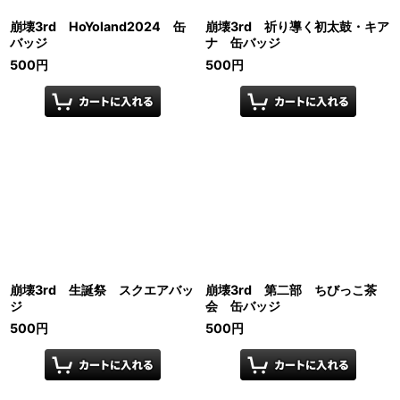
崩壊3rd HoYoland2024 缶
崩壊3rd 祈り導く初太鼓・キア
バッジ
ナ 缶バッジ
500
円
500
円
崩壊3rd 生誕祭 スクエアバッ
崩壊3rd 第二部 ちびっこ茶
ジ
会 缶バッジ
500
円
500
円