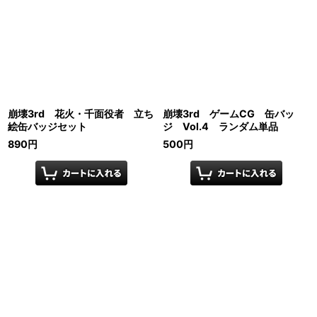
崩壊3rd 花火・千面役者 立ち
崩壊3rd ゲームCG 缶バッ
絵缶バッジセット
ジ Vol.4 ランダム単品
890
円
500
円