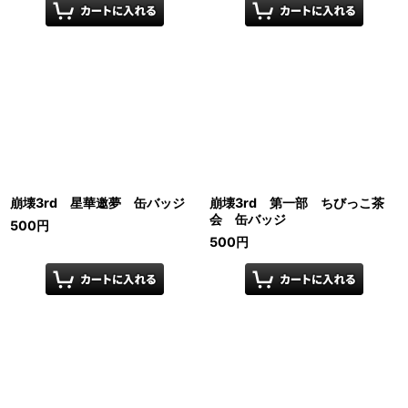
崩壊3rd 星華邀夢 缶バッジ
崩壊3rd 第一部 ちびっこ茶
会 缶バッジ
500
円
500
円