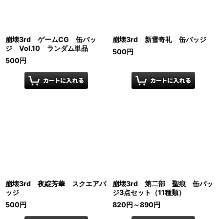
崩壊3rd ゲームCG 缶バッ
崩壊3rd 新雪奇礼 缶バッジ
ジ Vol.10 ランダム単品
500
円
500
円
崩壊3rd 夜綻芳華 スクエアバ
崩壊3rd 第二部 聖痕 缶バッ
ッジ
ジ3点セット（11種類）
500
円
820
円
～890
円