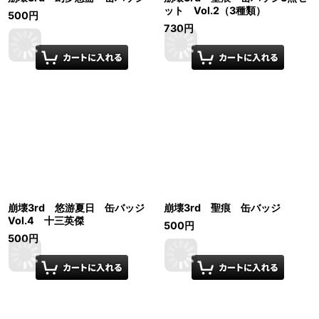
ット Vol.2（3種類）
500
円
730
円
崩壊3rd 悠游夏日 缶バッジ
崩壊3rd 聖痕 缶バッジ
Vol.4 十三英傑
500
円
500
円