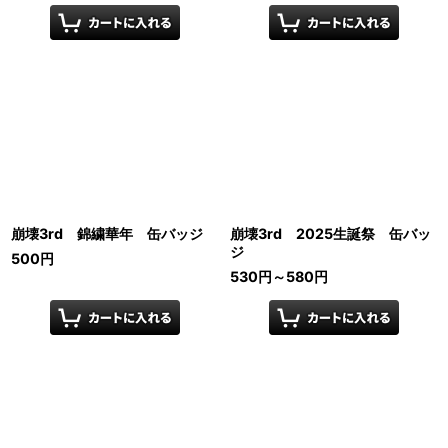
崩壊3rd 錦繍華年 缶バッジ
崩壊3rd 2025生誕祭 缶バッ
ジ
500
円
530
円
～580
円