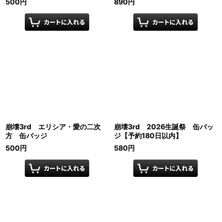
500
円
890
円
崩壊3rd エリシア・愛の二次
崩壊3rd 2026生誕祭 缶バッ
方 缶バッジ
ジ【予約180日以内】
500
円
580
円