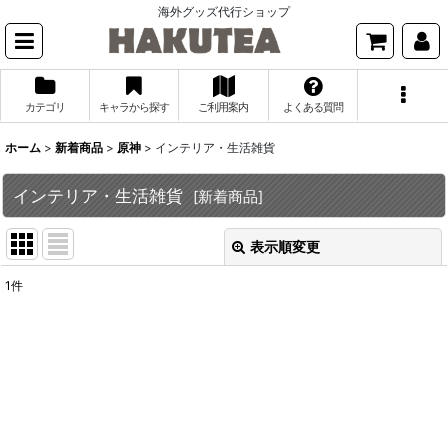
海外グッズ代行ショップ
カテゴリ
キャラから探す
ご利用案内
よくある質問
ホーム
>
新着商品
>
原神
>
インテリア・生活雑貨
インテリア・生活雑貨
[
新着商品
]
表示順変更
閉じる
1
件
表示数
:
並び順
:
絞り込む