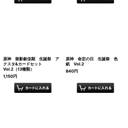
原神 留影叙佳期 生誕祭 ア
原神 命定の日 生誕祭 色
クスタ&カードセット
紙 Vol.2
Vol.2（13種類）
840
円
1,150
円