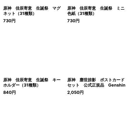
原神 佳辰寄意 生誕祭 マグ
原神 佳辰寄意 生誕祭 ミニ
ネット（31種類）
色紙（31種類）
730
円
730
円
原神 佳辰寄意 生誕祭 キー
原神 塵世掠影 ポストカード
ホルダー（31種類）
セット 公式正規品 Genshin
840
円
2,050
円