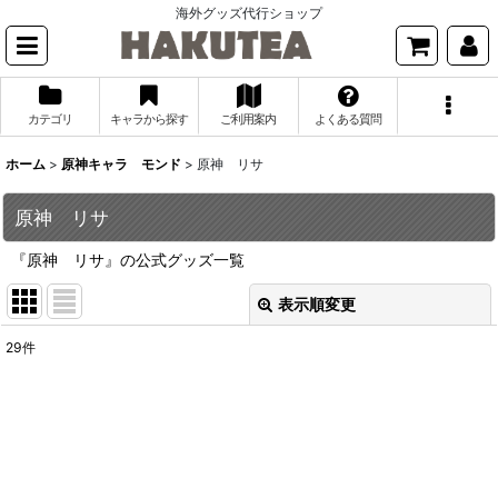
海外グッズ代行ショップ
カテゴリ
キャラから探す
ご利用案内
よくある質問
ホーム
>
原神キャラ モンド
>
原神 リサ
原神 リサ
『原神 リサ』の公式グッズ一覧
表示順変更
閉じる
29
件
表示数
:
並び順
:
絞り込む