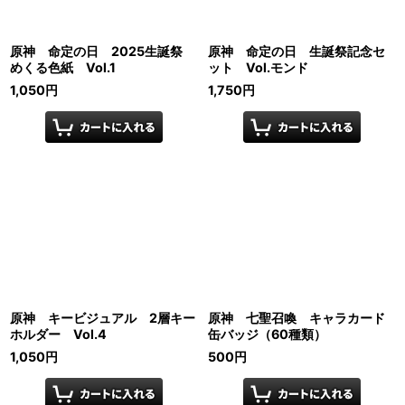
原神 命定の日 2025生誕祭
原神 命定の日 生誕祭記念セ
めくる色紙 Vol.1
ット Vol.モンド
1,050
円
1,750
円
原神 キービジュアル 2層キー
原神 七聖召喚 キャラカード
ホルダー Vol.4
缶バッジ（60種類）
1,050
円
500
円