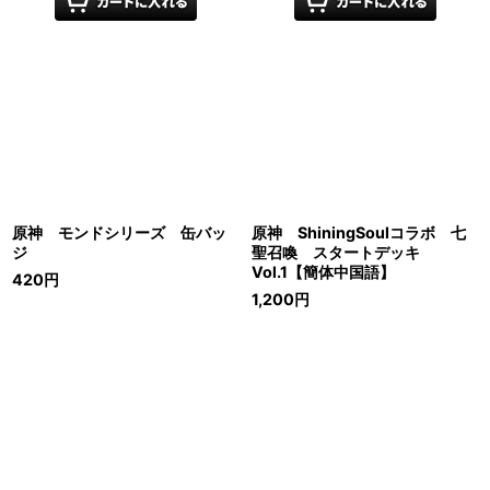
原神 モンドシリーズ 缶バッ
原神 ShiningSoulコラボ 七
ジ
聖召喚 スタートデッキ
Vol.1【簡体中国語】
420
円
1,200
円