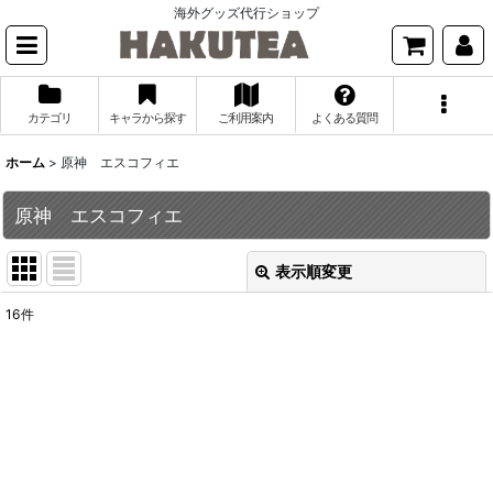
海外グッズ代行ショップ
カテゴリ
キャラから探す
ご利用案内
よくある質問
ホーム
>
原神 エスコフィエ
原神 エスコフィエ
表示順変更
閉じる
16
件
表示数
:
並び順
:
絞り込む