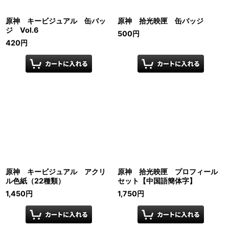
原神 キービジュアル 缶バッ
原神 拾光映匣 缶バッジ
ジ Vol.6
500
円
420
円
原神 キービジュアル アクリ
原神 拾光映匣 プロフィール
ル色紙（22種類）
セット【中国語簡体字】
1,450
円
1,750
円