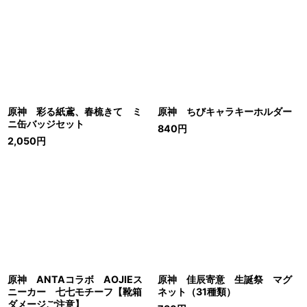
原神 彩る紙鳶、春梳きて ミ
原神 ちびキャラキーホルダー
ニ缶バッジセット
840
円
2,050
円
原神 ANTAコラボ AOJIEス
原神 佳辰寄意 生誕祭 マグ
ニーカー 七七モチーフ【靴箱
ネット（31種類）
ダメージご注意】