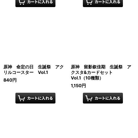
原神 命定の日 生誕祭 アク
原神 留影叙佳期 生誕祭 ア
リルコースター Vol.1
クスタ&カードセット
Vol.1（10種類）
840
円
1,150
円