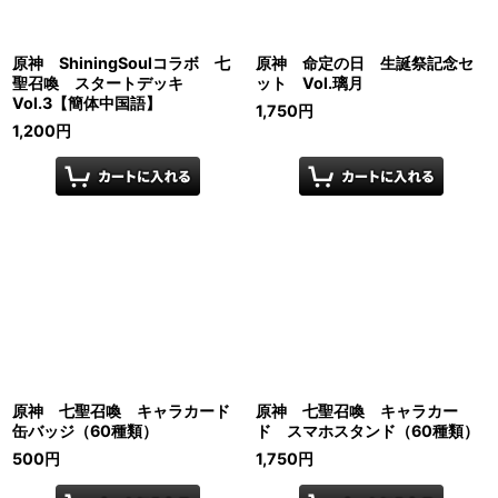
原神 ShiningSoulコラボ 七
原神 命定の日 生誕祭記念セ
聖召喚 スタートデッキ
ット Vol.璃月
Vol.3【簡体中国語】
1,750
円
1,200
円
原神 七聖召喚 キャラカード
原神 七聖召喚 キャラカー
缶バッジ（60種類）
ド スマホスタンド（60種類）
500
円
1,750
円