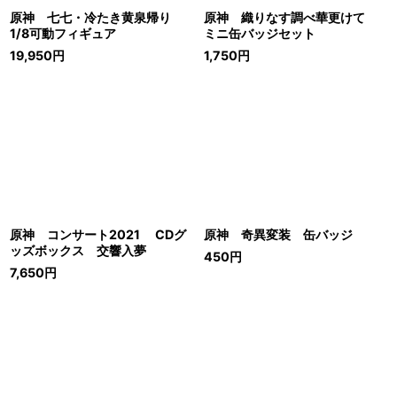
原神 七七・冷たき黄泉帰り
原神 織りなす調べ華更けて
1/8可動フィギュア
ミニ缶バッジセット
19,950
円
1,750
円
原神 コンサート2021 CDグ
原神 奇異変装 缶バッジ
ッズボックス 交響入夢
450
円
7,650
円