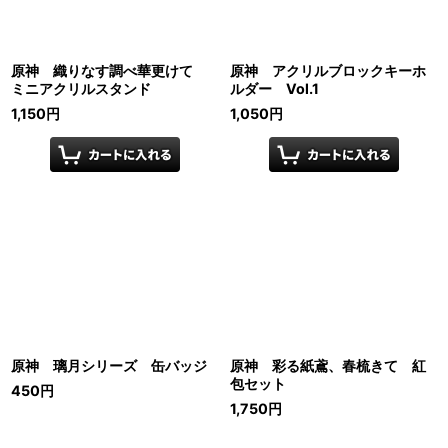
原神 織りなす調べ華更けて
原神 アクリルブロックキーホ
ミニアクリルスタンド
ルダー Vol.1
1,150
円
1,050
円
原神 璃月シリーズ 缶バッジ
原神 彩る紙鳶、春梳きて 紅
包セット
450
円
1,750
円