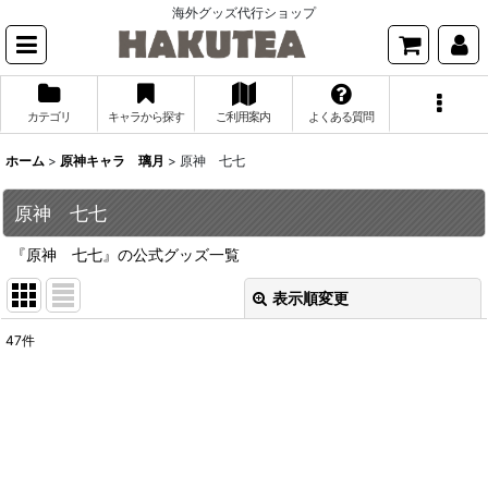
海外グッズ代行ショップ
カテゴリ
キャラから探す
ご利用案内
よくある質問
ホーム
>
原神キャラ 璃月
>
原神 七七
原神 七七
『原神 七七』の公式グッズ一覧
表示順変更
閉じる
47
件
表示数
:
並び順
:
絞り込む