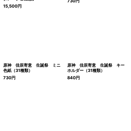
730
円
15,500
円
原神 佳辰寄意 生誕祭 ミニ
原神 佳辰寄意 生誕祭 キー
色紙（31種類）
ホルダー（31種類）
730
円
840
円