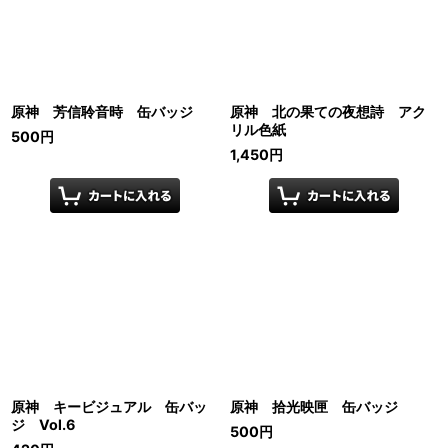
原神 芳信聆音時 缶バッジ
原神 北の果ての夜想詩 アク
リル色紙
500
円
1,450
円
原神 キービジュアル 缶バッ
原神 拾光映匣 缶バッジ
ジ Vol.6
500
円