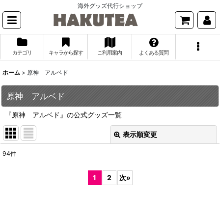
海外グッズ代行ショップ
カテゴリ
キャラから探す
ご利用案内
よくある質問
ホーム
>
原神 アルベド
原神 アルベド
『原神 アルベド』の公式グッズ一覧
表示順変更
閉じる
94
件
表示数
:
1
2
次
»
並び順
:
絞り込む