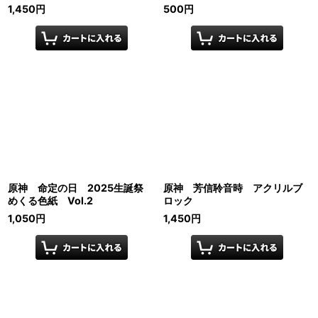
1,450
円
500
円
原神 命定の日 2025生誕祭
原神 芳信聆音時 アクリルブ
めくる色紙 Vol.2
ロック
1,050
円
1,450
円