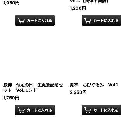
Vol.2【簡体中国語】
1,050
円
1,200
円
原神 命定の日 生誕祭記念セ
原神 ちびぐるみ Vol.1
ット Vol.モンド
2,350
円
1,750
円