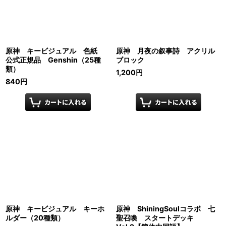
原神 キービジュアル 色紙
原神 月夜の叙事詩 アクリル
公式正規品 Genshin（25種
ブロック
類）
1,200
円
840
円
原神 キービジュアル キーホ
原神 ShiningSoulコラボ 七
ルダー（20種類）
聖召喚 スタートデッキ