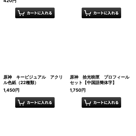
420
円
原神 キービジュアル アクリ
原神 拾光映匣 プロフィール
ル色紙（22種類）
セット【中国語簡体字】
1,450
円
1,750
円