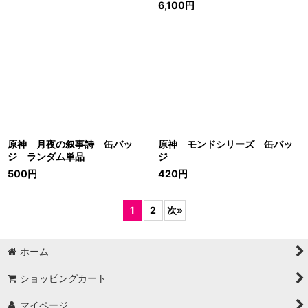
6,100
円
原神 月夜の叙事詩 缶バッ
原神 モンドシリーズ 缶バッ
ジ ランダム単品
ジ
500
円
420
円
1
2
次
»
ホーム
ショッピングカート
マイページ