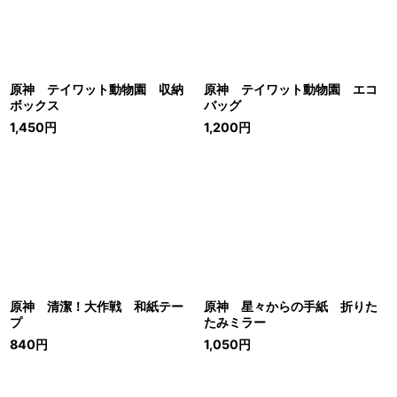
原神 テイワット動物園 収納
原神 テイワット動物園 エコ
ボックス
バッグ
1,450
円
1,200
円
原神 清潔！大作戦 和紙テー
原神 星々からの手紙 折りた
プ
たみミラー
840
円
1,050
円