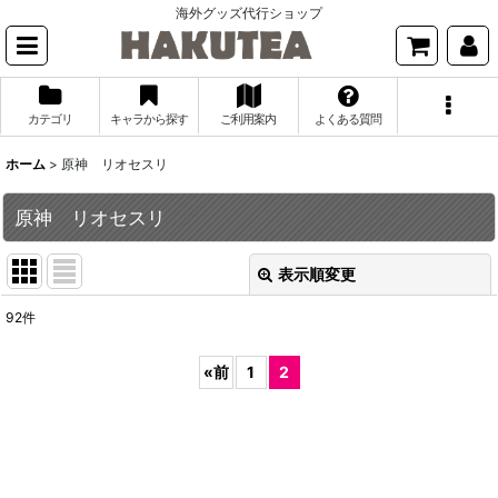
海外グッズ代行ショップ
カテゴリ
キャラから探す
ご利用案内
よくある質問
ホーム
>
原神 リオセスリ
原神 リオセスリ
表示順変更
閉じる
92
件
表示数
:
«
前
1
2
並び順
:
絞り込む