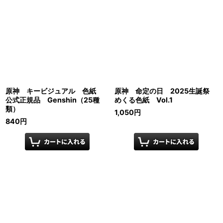
原神 キービジュアル 色紙
原神 命定の日 2025生誕祭
公式正規品 Genshin（25種
めくる色紙 Vol.1
類）
1,050
円
840
円