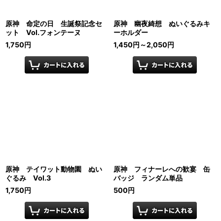
原神 命定の日 生誕祭記念セ
原神 幽夜綺想 ぬいぐるみキ
ット Vol.フォンテーヌ
ーホルダー
1,750
円
1,450
円
～2,050
円
原神 テイワット動物園 ぬい
原神 フィナーレへの歓宴 缶
ぐるみ Vol.3
バッジ ランダム単品
1,750
円
500
円