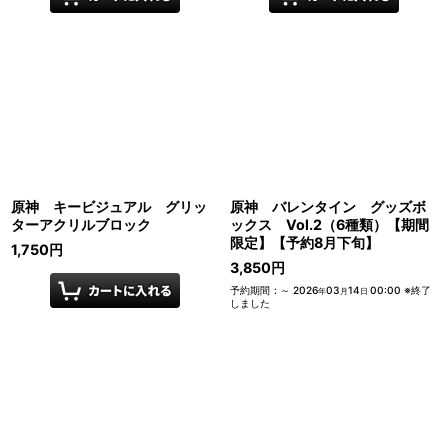
原神 キービジュアル グリッ
原神 バレンタイン グッズボ
ターアクリルブロック
ックス Vol.2（6種類）【期間
限定】【予約8月下旬】
1,750
円
3,850
円
予約期間
:
～
2026
03
14
00:00
※終了
年
月
日
しました