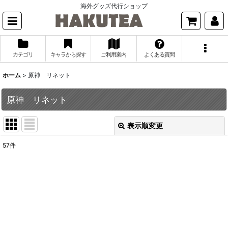
海外グッズ代行ショップ
カテゴリ
キャラから探す
ご利用案内
よくある質問
ホーム
>
原神 リネット
原神 リネット
表示順変更
閉じる
57
件
表示数
:
並び順
:
絞り込む