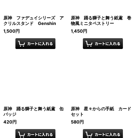
原神 ファデュイシリーズ ア
原神 踊る獅子と舞う紙鳶 巻
クリルスタンド Genshin
物風ミニタペストリー
1,500
円
1,450
円
原神 踊る獅子と舞う紙鳶 缶
原神 星々からの手紙 カード
バッジ
セット
420
円
580
円