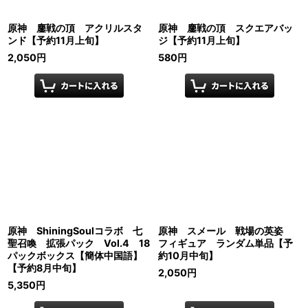
原神 鏖戦の頂 アクリルスタ
原神 鏖戦の頂 スクエアバッ
ンド【予約11月上旬】
ジ【予約11月上旬】
2,050
円
580
円
原神 ShiningSoulコラボ 七
原神 スメール 戦場の英姿
聖召喚 拡張パック Vol.4 18
フィギュア ランダム単品【予
パックボックス【簡体中国語】
約10月中旬】
【予約8月中旬】
2,050
円
5,350
円