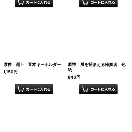
原神 淵上 豆本キーホルダー
原神 風を捕まえる帰郷者 色
紙
1,150
円
840
円