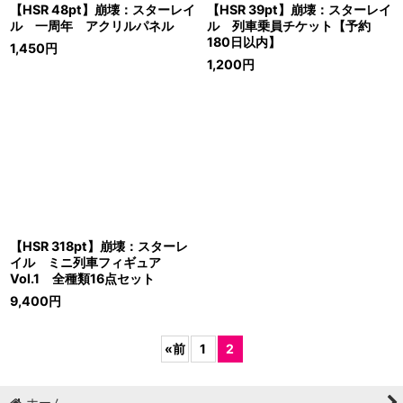
【HSR 48pt】崩壊：スターレイ
【HSR 39pt】崩壊：スターレイ
ル 一周年 アクリルパネル
ル 列車乗員チケット【予約
180日以内】
1,450
円
1,200
円
【HSR 318pt】崩壊：スターレ
イル ミニ列車フィギュア
Vol.1 全種類16点セット
9,400
円
«
前
1
2
ホーム