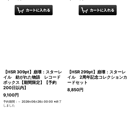
【HSR 309pt】崩壊：スターレ
【HSR 299pt】崩壊：スターレ
イル 紡がれた物語 レコード
イル 2周年記念コレクションカ
ボックス【期間限定】【予約
ードセット
200日以内】
8,850
円
9,100
円
予約期間
:
～
2026
06
26
00:00
※終了
年
月
日
しました