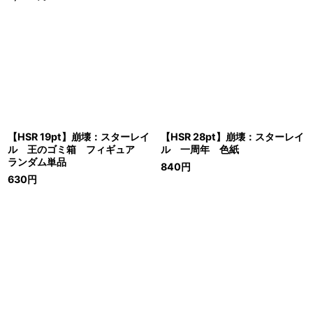
【HSR 19pt】崩壊：スターレイ
【HSR 28pt】崩壊：スターレイ
ル 王のゴミ箱 フィギュア
ル 一周年 色紙
ランダム単品
840
円
630
円