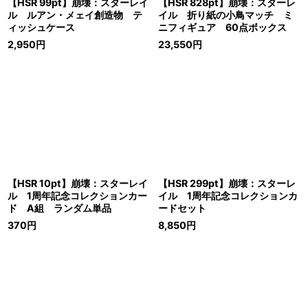
【HSR 99pt】崩壊：スターレイ
【HSR 828pt】崩壊：スターレ
ル ルアン・メェイ創造物 テ
イル 折り紙の小鳥マッチ ミ
ィッシュケース
ニフィギュア 60点ボックス
2,950
円
23,550
円
【HSR 10pt】崩壊：スターレイ
【HSR 299pt】崩壊：スターレ
ル 1周年記念コレクションカー
イル 1周年記念コレクションカ
ド A組 ランダム単品
ードセット
370
円
8,850
円