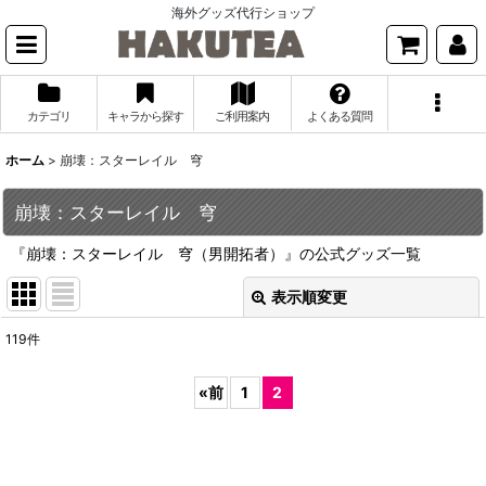
海外グッズ代行ショップ
カテゴリ
キャラから探す
ご利用案内
よくある質問
ホーム
>
崩壊：スターレイル 穹
崩壊：スターレイル 穹
『崩壊：スターレイル 穹（男開拓者）』の公式グッズ一覧
表示順変更
閉じる
119
件
表示数
:
«
前
1
2
並び順
:
絞り込む