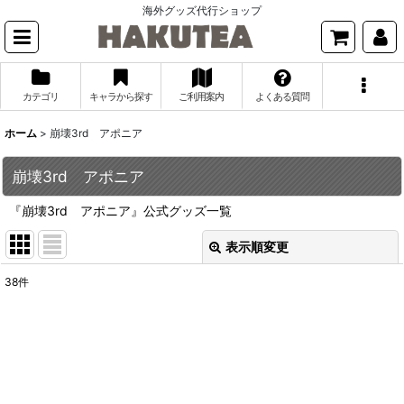
海外グッズ代行ショップ
カテゴリ
キャラから探す
ご利用案内
よくある質問
ホーム
>
崩壊3rd アポニア
崩壊3rd アポニア
『崩壊3rd アポニア』公式グッズ一覧
表示順変更
閉じる
38
件
表示数
:
並び順
:
絞り込む