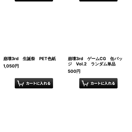
崩壊3rd 生誕祭 PET色紙
崩壊3rd ゲームCG 缶バッ
ジ Vol.2 ランダム単品
1,050
円
500
円