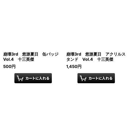
崩壊3rd 悠游夏日 缶バッジ
崩壊3rd 悠游夏日 アクリルス
Vol.4 十三英傑
タンド Vol.4 十三英傑
500
円
1,450
円