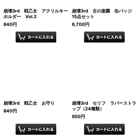
崩壊3rd 戦乙女 アクリルキー
崩壊3rd 古の楽園 缶バッジ
ホルダー Vol.2
15点セット
840
円
6,700
円
崩壊3rd 戦乙女 お守り
崩壊3rd セリフ ラバーストラ
ップ（24種類）
840
円
950
円