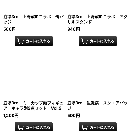
崩壊3rd 上海献血コラボ 缶バ
崩壊3rd 上海献血コラボ アク
ッジ
リルスタンド
500
円
840
円
崩壊3rd ミニカップ麺フィギュ
崩壊3rd 生誕祭 スクエアバッ
ア キャラ別2点セット Vol.2
ジ
1,200
円
500
円