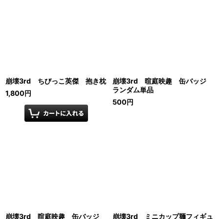
崩壊3rd ちびっこ英傑 抱き枕
崩壊3rd 暄庭映趣 缶バッジ
ランダム単品
1,800
円
500
円
崩壊3rd 暄庭映趣 缶バッジ
崩壊3rd ミニカップ麺フィギュ