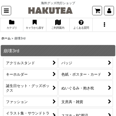
海外グッズ代行ショップ
カテゴリ
キャラから探す
ご利用案内
よくある質問
ホーム
>
崩壊3rd
崩壊3rd
アクリルスタンド
バッジ
キーホルダー
色紙・ポスター・カード
誕生日セット・グッズボッ
ぬいぐるみ・抱き枕
クス
ファッション
文房具・雑貨
イラスト集・サウンドトラ
スマホ・PC周辺