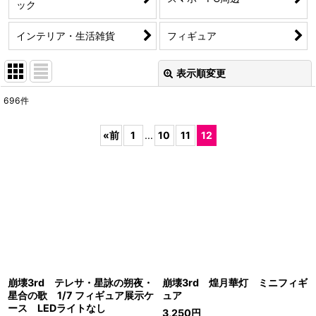
ック
インテリア・生活雑貨
フィギュア
表示順変更
閉じる
696
件
サブカテゴリ
:
«
前
1
...
10
11
12
表示数
:
並び順
:
絞り込む
崩壊3rd テレサ・星詠の朔夜・
崩壊3rd 煌月華灯 ミニフィギ
星合の歌 1/7 フィギュア展示ケ
ュア
ース LEDライトなし
3,250
円