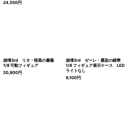
24,550
円
崩壊3rd リタ・暗黒の薔薇
崩壊3rd ゼーレ・墨染の鏡華
1/8 可動フィギュア
1/8 フィギュア展示ケース LED
ライトなし
20,800
円
9,100
円