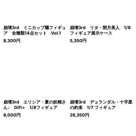
崩壊3rd ミニカップ麺フィギュ
崩壊3rd リタ・閉月美人 1/8
ア 全種類14点セット Vol.1
フィギュア展示ケース
8,300
円
5,350
円
崩壊3rd エリシア・夏の妖精さ
崩壊3rd デュランダル・十字星
ん♪ Gift+ 1/8フィギュア
の約束 1/7 フィギュア
8,000
円
26,350
円