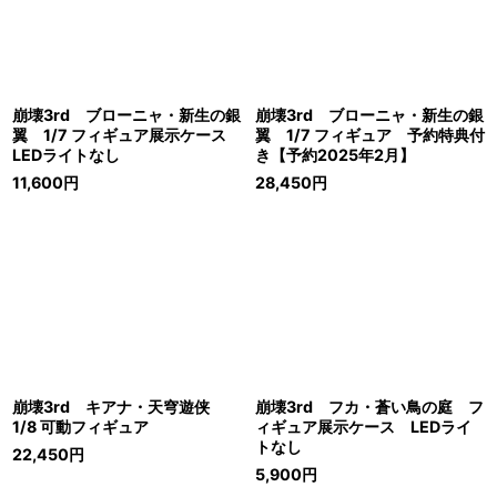
崩壊3rd ブローニャ・新生の銀
崩壊3rd ブローニャ・新生の銀
翼 1/7 フィギュア展示ケース
翼 1/7 フィギュア 予約特典付
LEDライトなし
き【予約2025年2月】
11,600
円
28,450
円
崩壊3rd キアナ・天穹遊侠
崩壊3rd フカ・蒼い鳥の庭 フ
1/8 可動フィギュア
ィギュア展示ケース LEDライ
トなし
22,450
円
5,900
円