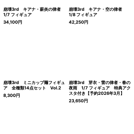
崩壊3rd キアナ・薪炎の律者
崩壊3rd キアナ・空の律者
1/7 フィギュア
1/8 フィギュア
34,100
円
42,250
円
崩壊3rd ミニカップ麺フィギュ
崩壊3rd 芽衣・雷の律者・春の
ア 全種類14点セット Vol.2
夜雨 1/7 フィギュア 特典アク
スタ付き【予約2026年3月】
8,300
円
23,650
円