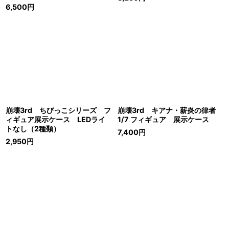
6,500
円
崩壊3rd ちびっこシリーズ フ
崩壊3rd キアナ・薪炎の律者
ィギュア展示ケース LEDライ
1/7 フィギュア 展示ケース
トなし（2種類）
7,400
円
2,950
円